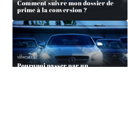
Comment suivre mon dossier de
prime à la conversion ?
VÉHICULES
Pourquoi passer par un
mandataire automobile ?
Contact
Mentions Légales
Sitemap