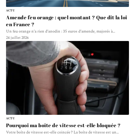
ACTU
Amende feu orange : quel montant ? Que dit la loi
en France ?
Un feu orange n’a rien d’anodin : 35 euros d’amende, majorés à
…
24 juillet 2026
ACTU
Pourquoi ma boîte de vitesse est-elle bloquée ?
Votre boîte de vitesse est-elle coincée ? La boîte de vitesse est un
…