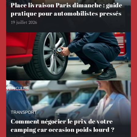
Place livraison Paris dimanche : guide
pratique pour automobilistes pressés
19 juillet 2026
VÉHICULES
Seat Ibiza pression des pneus : quels
bars pour rouler en sécurité ?
La pression des pneus d'une Seat Ibiza varie selon la
TRANSPORT
motorisation, la
…
Comment négocier le prix de votre
3 août 2026
camping car occasion poids lourd ?