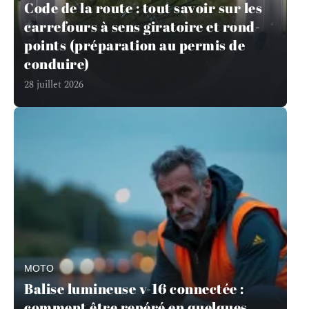
Code de la route : tout savoir sur les
carrefours à sens giratoire et rond-
points (préparation au permis de
conduire)
28 juillet 2026
MOTO
Balise lumineuse v-16 connectée :
comment être repéré en quelques