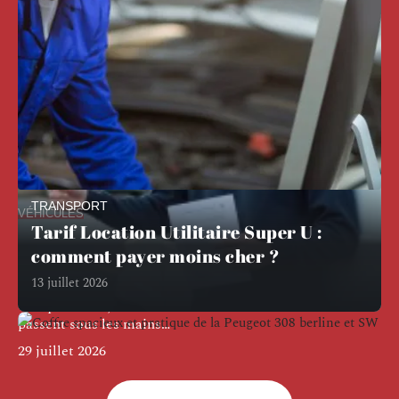
TRANSPORT
VÉHICULES
Tarif Location Utilitaire Super U :
Ce que contient vraiment un centre de
comment payer moins cher ?
contrôle technique : le matériel
derrière la visite
13 juillet 2026
Chaque année, des dizaines de millions de véhicules
passent sous les mains
…
29 juillet 2026