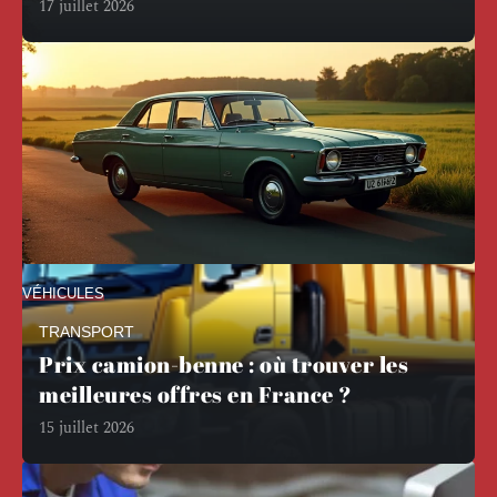
17 juillet 2026
VÉHICULES
La Ford Taunus et ses versions rares :
TRANSPORT
trésors insoupçonnés
Prix camion-benne : où trouver les
La Ford Taunus, souvent perçue comme une voiture
meilleures offres en France ?
familiale classique des années
…
15 juillet 2026
31 juillet 2026