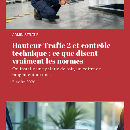
ADMINISTRATIF
Hauteur Trafic 2 et contrôle
technique : ce que disent
vraiment les normes
On installe une galerie de toit, un coffre de
rangement ou une
…
5 août 2026