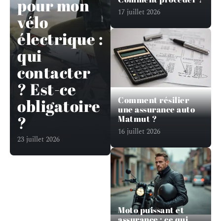
pour mon
17 juillet 2026
vélo
électrique :
qui
contacter
? Est-ce
Comment résilier
obligatoire
une assurance auto
?
Matmut ?
16 juillet 2026
23 juillet 2026
Moto puissant et
assurance : ce qui