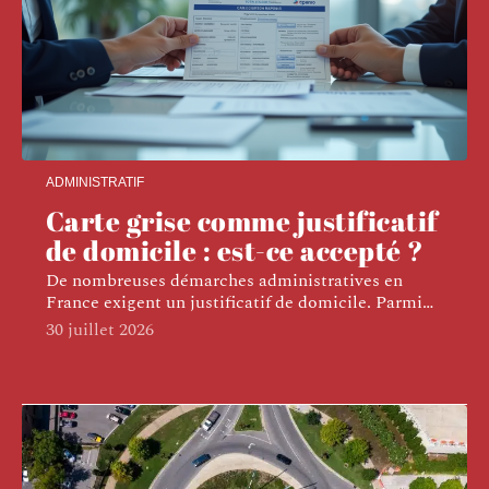
ADMINISTRATIF
Carte grise comme justificatif
de domicile : est-ce accepté ?
De nombreuses démarches administratives en
France exigent un justificatif de domicile. Parmi
…
30 juillet 2026