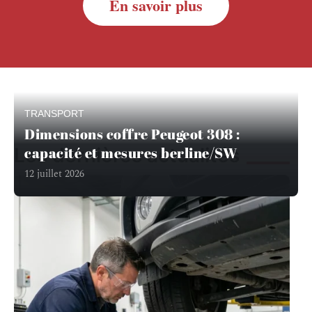
En savoir plus
TRANSPORT
Dimensions coffre Peugeot 308 :
Les dernières actualités
capacité et mesures berline/SW
12 juillet 2026