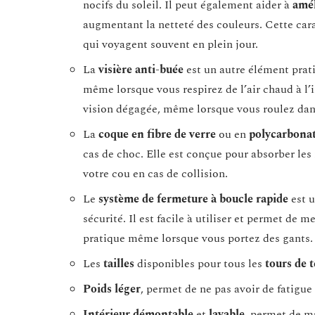
nocifs du soleil. Il peut également aider à
amél
augmentant la netteté des couleurs. Cette cara
qui voyagent souvent en plein jour.
La
visière anti-buée
est un autre élément prat
même lorsque vous respirez de l’air chaud à l
vision dégagée, même lorsque vous roulez dan
La
coque en fibre de verre
ou en
polycarbona
cas de choc. Elle est conçue pour absorber les 
votre cou en cas de collision.
Le
système de fermeture à boucle rapide
est u
sécurité. Il est facile à utiliser et permet de 
pratique même lorsque vous portez des gants.
Les
tailles
disponibles pour tous les
tours de t
Poids léger
, permet de ne pas avoir de fatigue 
Intérieur démontable
et
lavable
, permet de m