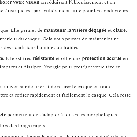
iorer votre vision
en réduisant l’éblouissement et en
ctéristique est particulièrement utile pour les conducteurs
ique. Elle permet de
maintenir la visière dégagée
et
claire
,
’intérieur du casque. Cela vous permet de maintenir une
s des conditions humides ou froides.
te
. Elle est très
résistante
et offre une
protection accrue
en
impacts et dissiper l’énergie pour protéger votre tête et
n moyen sûr de fixer et de retirer le casque en toute
mettre et retirer rapidement et facilement le casque. Cela reste
ête
permettent de s’adapter à toutes les morphologies.
lors des longs trajets.
aintenir une bonne hygiène et de prolonger la durée de vie