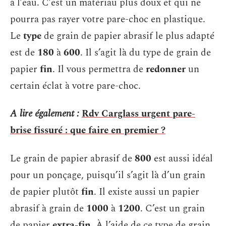
à l’eau. C’est un matériau plus doux et qui ne
pourra pas rayer votre pare-choc en plastique.
Le
type
de grain de papier abrasif le plus adapté
est de
180
à
600
. Il s’agit là du type de grain de
papier
fin
. Il vous permettra de
redonner
un
certain éclat à votre pare-choc.
A lire également :
Rdv Carglass urgent pare-
brise fissuré : que faire en premier ?
Le grain de papier abrasif de
800
est aussi idéal
pour un ponçage, puisqu’il s’agit là d’un grain
de papier plutôt
fin
. Il existe aussi un papier
abrasif à grain de
1000
à
1200
. C’est un grain
de papier
extra-fin
. À l’aide de ce type de grain,