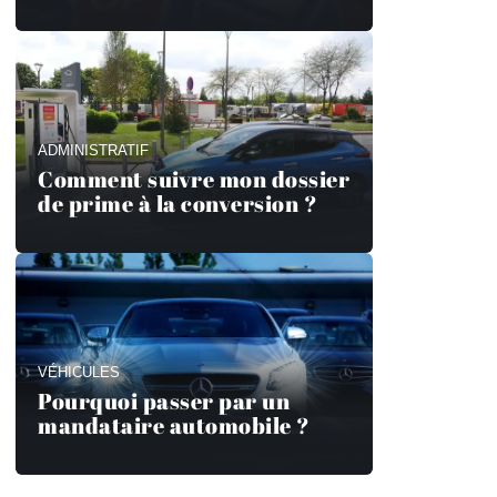
ADMINISTRATIF
Comment suivre mon dossier
de prime à la conversion ?
VÉHICULES
Pourquoi passer par un
mandataire automobile ?