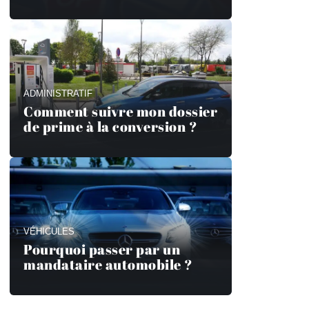
ADMINISTRATIF
Comment suivre mon dossier
de prime à la conversion ?
VÉHICULES
Pourquoi passer par un
mandataire automobile ?