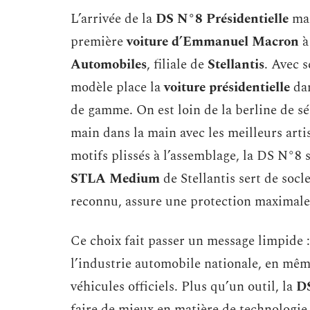
L’arrivée de la
DS N°8 Présidentielle
mar
première
voiture d’Emmanuel Macron
à
Automobiles
, filiale de
Stellantis
. Avec 
modèle place la
voiture présidentielle
dan
de gamme. On est loin de la berline de sér
main dans la main avec les meilleurs artis
motifs plissés à l’assemblage, la DS N°8 
STLA Medium
de Stellantis sert de socle
reconnu, assure une protection maximale
Ce choix fait passer un message limpide :
l’industrie automobile nationale, en même
véhicules officiels. Plus qu’un outil, la
D
faire de mieux en matière de technologie 