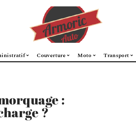
inistratif
Couverture
Moto
Transport
emorquage :
 charge ?