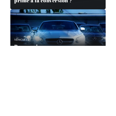
prime à la conversion ?
VÉHICULES
Pourquoi passer par un
mandataire automobile ?
Contact
Mentions Légales
Sitemap
© 2025 | armoricauto.com