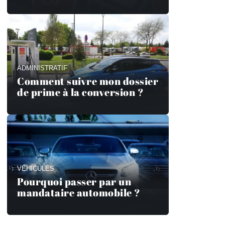
ADMINISTRATIF
Comment suivre mon dossier
de prime à la conversion ?
VÉHICULES
Pourquoi passer par un
mandataire automobile ?