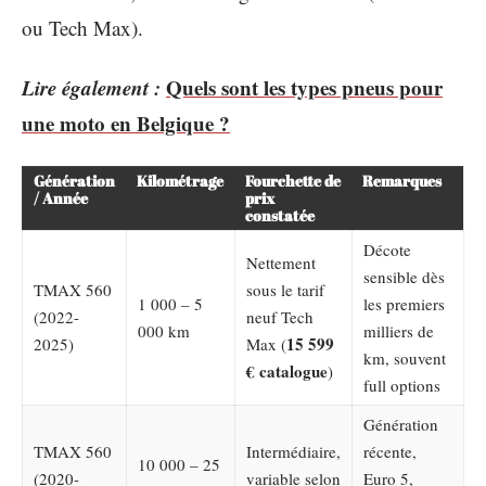
ou Tech Max).
Lire également :
Quels sont les types pneus pour
une moto en Belgique ?
Génération
Kilométrage
Fourchette de
Remarques
/ Année
prix
constatée
Décote
Nettement
sensible dès
TMAX 560
sous le tarif
1 000 – 5
les premiers
(2022-
neuf Tech
000 km
milliers de
15 599
2025)
Max (
km, souvent
€ catalogue
)
full options
Génération
TMAX 560
Intermédiaire,
récente,
10 000 – 25
(2020-
variable selon
Euro 5,