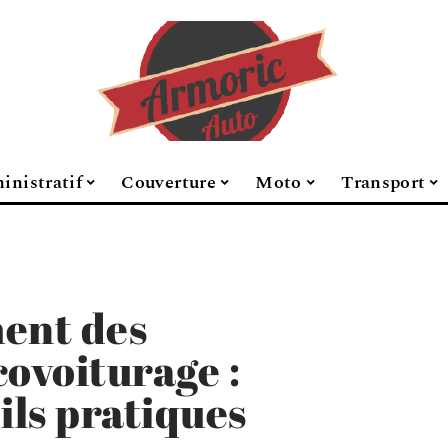
inistratif
Couverture
Moto
Transport
ment des
covoiturage :
ils pratiques