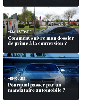
ADMINISTRATIF
Comment suivre mon dossier
de prime à la conversion ?
VÉHICULES
Pourquoi passer par un
mandataire automobile ?