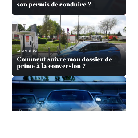
son permis de conduire ?
ADMINISTRATIF
Comment suivre mon dossier de
prime à la conversion ?
VÉHICULES
Pourquoi passer par un
mandataire automobile ?