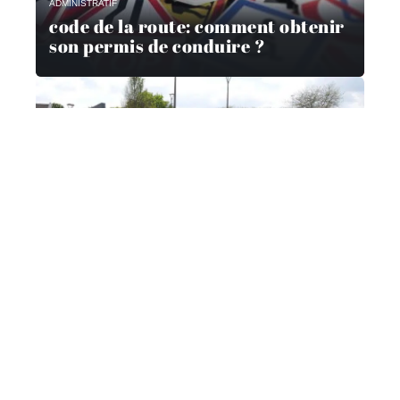
ADMINISTRATIF
code de la route: comment obtenir
son permis de conduire ?
ADMINISTRATIF
Comment suivre mon dossier de
prime à la conversion ?
VÉHICULES
Pourquoi passer par un